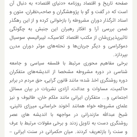
صفحه تاریخ و اقتصاد روزنامه «دنیای اقتصاد» به دنبال آن
است که در گفت و گو با پژوهشگران و صاحب‌نظران، متون و
اسناد اثرگذار دوران مشروطه را بازخوانی کرده و از این رهگذر
ضمن بررسی آرا و افکار رهبران این جنبش به چگونگی
تاثیرپذیری‌شان از مکتب اقتصاد کلاسیک، لیبرالیسم، سوسیال
دموکراسی و دیگر جریان‌ها و نحله‌های موثر دوران مدرن
بپردازد.
برخی مفاهیم محوری مرتبط با فلسفه سیاسی و جامعه
شناسی در دوره مشروطه مشخصا از اندیشه‌های متفکران
دوره روشنگری اخذ شده؛ مانند قانون گرایی، حق مردم در برابر
حاکمیت، مساوات و عدالت، آزادی نشریات در بیان مسائل
اجتماعی و... متفکران ایرانی مانند ملکم خان، طالبوف و نیز
علمای مشروطه خواه همانند آخوند خراسانی، میرزای نائینی،
شیخ عبدالله مازندرانی در مواجهه با اندیشه های عصر
روشنگری دست به تاویل زدند و برخی مقولات مرتبط با عرف
و سنت را بازتعریف کردند. میان حکمرانی در سنت ایرانی –